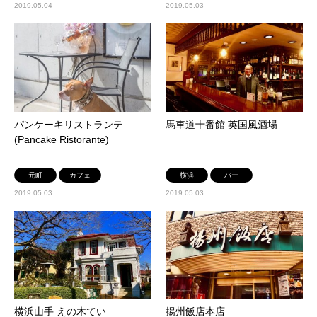
2019.05.04
2019.05.03
パンケーキリストランテ
馬車道十番館 英国風酒場
(Pancake Ristorante)
元町
カフェ
横浜
バー
2019.05.03
2019.05.03
横浜山手 えの木てい
揚州飯店本店