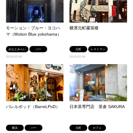
モーション・ブルー・ヨコハ
横濱元町霧笛楼
マ（Motion Blue yokohama）
みなとみらい
バー
元町
レストラン
2019.05.04
2019.05.04
バレルポッド（BarreLPoD）
日本茶専門店 茶倉 SAKURA
横浜
バー
元町
カフェ