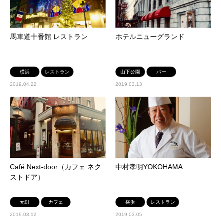
馬車道十番館 レストラン
ホテルニューグランド
横浜
レストラン
山下公園
バー
2019.04.22
2019.03.13
Café Next-door（カフェ ネク
中村孝明YOKOHAMA
ストドア）
元町
カフェ
横浜
レストラン
2019.03.12
2019.03.05