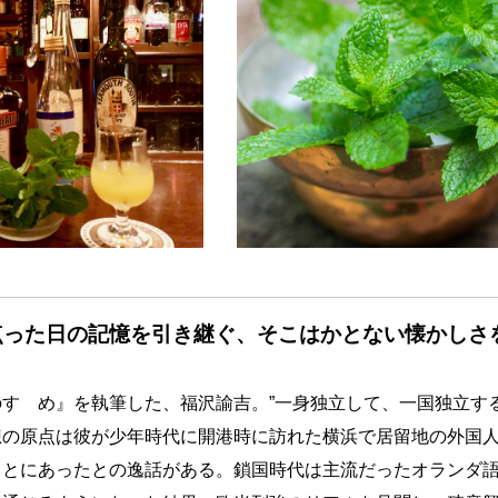
点った日の記憶を引き継ぐ、そこはかとない懐かしさ
すゝめ』を執筆した、福沢諭吉。”一身独立して、一国独立す
想の原点は彼が少年時代に開港時に訪れた横浜で居留地の外国
ことにあったとの逸話がある。鎖国時代は主流だったオランダ