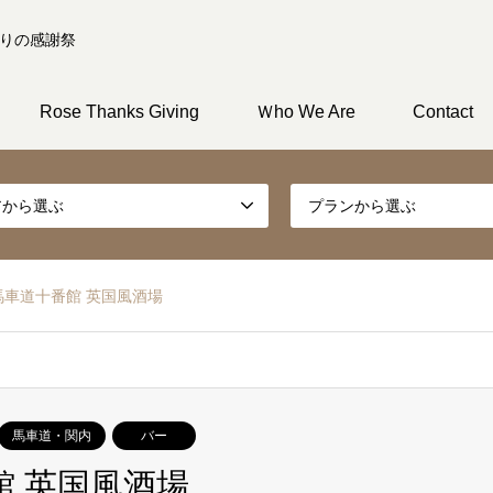
りの感謝祭
Rose Thanks Giving
Ｗho We Are
Contact
アから選ぶ
プランから選ぶ
馬車道十番館 英国風酒場
馬車道・関内
バー
館 英国風酒場