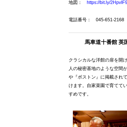
地図：
https://bit.ly/2HpvIF
電話番号： 045-651-21
馬車道十番館 英
クラシカルな洋館の扉を開け
人の秘密基地のような空間
や『ボストン』に掲載され
けます。自家菜園で育てて
すめです。