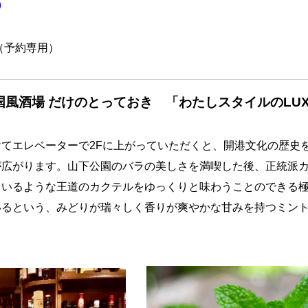
9
68（予約専用）
国風酒場
だけのとっておき
「わたしスタイルのLUX
てエレベーターで2Fに上がっていただくと、開港文化の歴史
が広がります。山下公園のバラの美しさを満喫した後、正統派
ているような王道のカクテルをゆっくりと味わうことのできる
いるという、みどりが瑞々しく香りが爽やかな甘みを持つミン